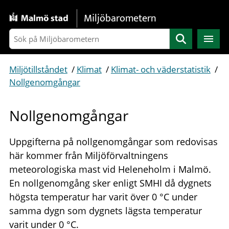
Gå direkt till sidans innehåll
Miljöbarometern
Sök
Miljötillståndet
/
Klimat
/
Klimat- och väderstatistik
/
Nollgenomgångar
Nollgenomgångar
Uppgifterna på nollgenomgångar som redovisas
här kommer från Miljöförvaltningens
meteorologiska mast vid Heleneholm i Malmö.
En nollgenomgång sker enligt SMHI då dygnets
högsta temperatur har varit över 0 °C under
samma dygn som dygnets lägsta temperatur
varit under 0 °C.