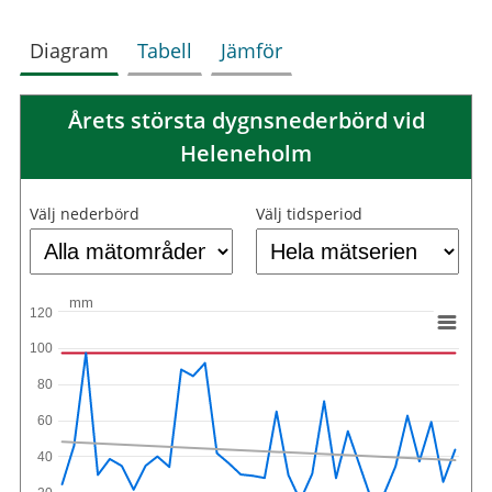
Diagram
Tabell
Jämför
Årets största dygnsnederbörd vid
Heleneholm
Välj nederbörd
Välj tidsperiod
mm
120
100
80
60
40