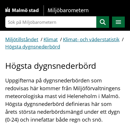
Gå direkt till sidans innehåll
Miljöbarometern
Sök
Miljötillståndet
/
Klimat
/
Klimat- och väderstatistik
/
Högsta dygnsnederbörd
Högsta dygnsnederbörd
Uppgifterna på dygnsnederbörden som
redovisas här kommer från Miljöförvaltningens
meteorologiska mast vid Heleneholm i Malmö.
Högsta dygnsnederbörd definieras här som
årets största nederbördsmängd under ett dygn
(0-24) och innefattar både regn och snö.