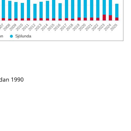
2012
2021
2014
2023
007
2016
2025
2018
2009
2011
2020
2013
2022
2015
2024
2008
2017
2010
2019
mn
Sjölunda
edan 1990