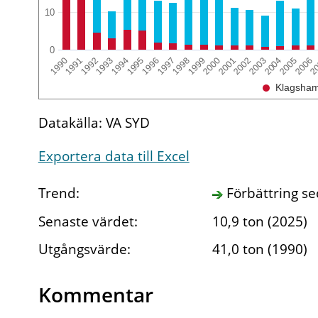
10
0
1994
2003
1996
2005
1998
2
1991
2000
2002
1993
1995
2004
1997
2006
1990
1999
1992
2001
Klagsha
Datakälla: VA SYD
Exportera data till Excel
Trend:
Förbättring s
Senaste värdet:
10,9 ton (2025)
Utgångsvärde:
41,0 ton (1990)
Kommentar