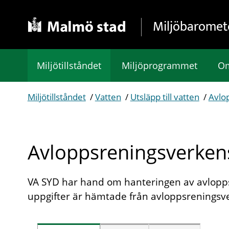
Gå direkt till sidans innehåll
Miljöbaromet
Miljötillståndet
Miljöprogrammet
Om
Miljötillståndet
/
Vatten
/
Utsläpp till vatten
/
Avlo
Avloppsreningsverkens
VA SYD har hand om hanteringen av avlopp
uppgifter är hämtade från avloppsreningsve