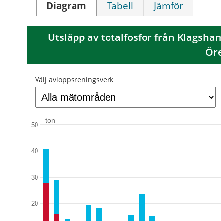
Diagram
Tabell
Jämför
Utsläpp av totalfosfor från Klagsha
Ör
Välj avloppsreningsverk
ton
50
40
30
20