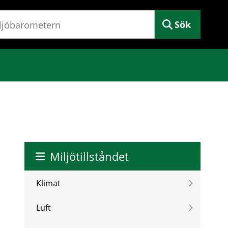
Sök
Miljötillståndet
Klimat
Luft