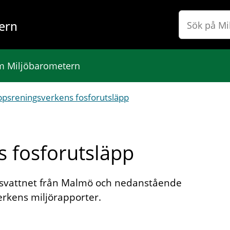
ern
 Miljöbarometern
ppsreningsverkens fosforutsläpp
 fosforutsläpp
svattnet från Malmö och nedanstående
rkens miljörapporter.