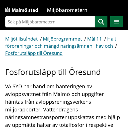
Gå direkt till sidans innehåll
Miljöbarometern
Sök
Miljötillståndet
/
Miljöprogrammet
/
Mål 11
/
Halt
föroreningar och mängd näringsämnen i hav och
/
Fosforutsläpp till Öresund
Fosforutsläpp till Öresund
VA SYD har hand om hanteringen av
avloppsvattnet från Malmö och uppgifter
hämtas från avloppsreningsverkens
miljörapporter. Vattendragens
näringsämnestransporter uppskattas med hjälp
av uppmätta halter av totalfosfor i respektive