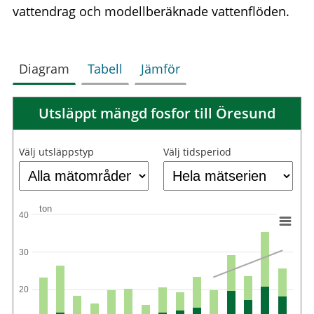
vattendrag och modellberäknade vattenflöden.
Diagram
Tabell
Jämför
Utsläppt mängd fosfor till Öresund
Välj utsläppstyp
Välj tidsperiod
ton
40
30
20