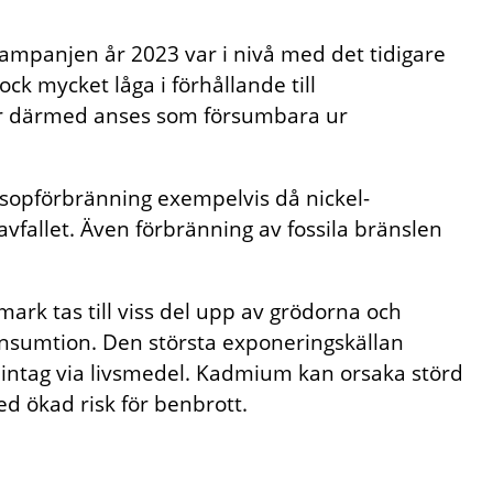
panjen år 2023 var i nivå med det tidigare
ock mycket låga i förhållande till
får därmed anses som försumbara ur
d sopförbränning exempelvis då nickel-
vfallet. Även förbränning av fossila bränslen
rk tas till viss del upp av grödorna och
nsumtion. Den största exponeringskällan
 intag via livsmedel. Kadmium kan orsaka störd
ed ökad risk för benbrott.