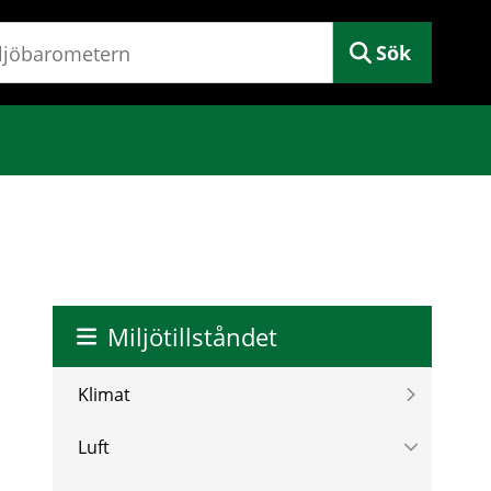
Sök
Miljötillståndet
Klimat
Luft