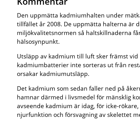
Kommentar
Den uppmätta kadmiumhalten under mätkam
tillfället år 2008. De uppmätta halterna är d
miljökvalitetsnormen så haltskillnaderna 
hälsosynpunkt.
Utsläpp av kadmium till luft sker främst vi
kadmiumbatterier inte sorteras ut från resta
orsakar kadmiumutsläpp.
Det kadmium som sedan faller ned på åkerma
hamnar därmed i livsmedel för mänsklig ko
avseende kadmium är idag, för icke-rökare,
njurfunktion och försvagning av skelettet m