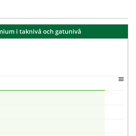
ium i taknivå och gatunivå