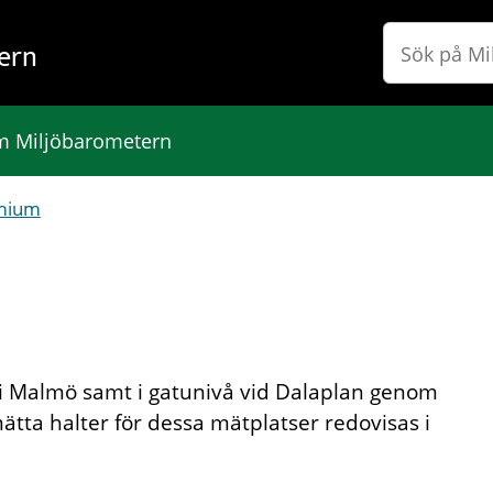
ern
 Miljöbarometern
mium
i Malmö samt i gatunivå vid Dalaplan genom
ta halter för dessa mätplatser redovisas i