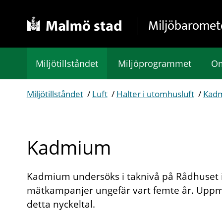
Gå direkt till sidans innehåll
Miljöbaromet
Miljötillståndet
Miljöprogrammet
Om
Miljötillståndet
/
Luft
/
Halter i utomhusluft
/
Kad
Kadmium
Kadmium undersöks i taknivå på Rådhuset 
mätkampanjer ungefär vart femte år. Uppmät
detta nyckeltal.