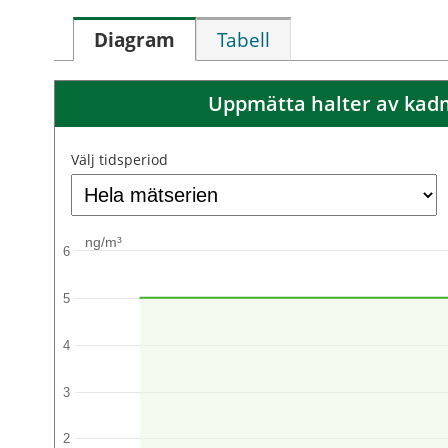
Diagram
Tabell
Uppmätta halter av kadm
Välj tidsperiod
ng/m³
6
5
4
3
2