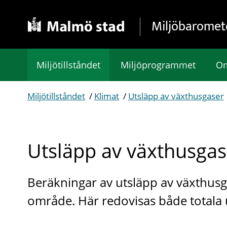
Gå direkt till sidans innehåll
Miljöbaromet
Miljötillståndet
Miljöprogrammet
Om
Miljötillståndet
/
Klimat
/
Utsläpp av växthusgaser
Utsläpp av växthusgas
Beräkningar av utsläpp av växthusg
område. Här redovisas både totala 