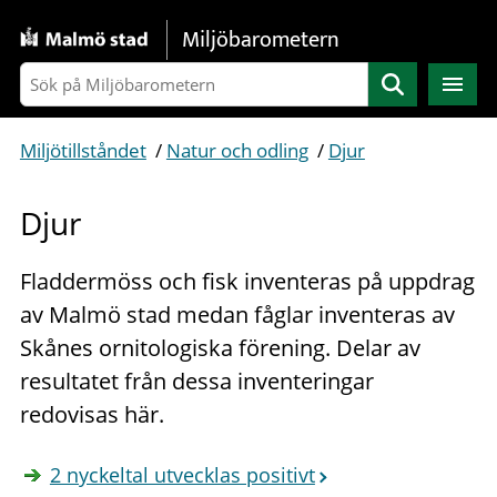
Gå direkt till sidans innehåll
Miljöbarometern
Sök
Miljötillståndet
/
Natur och odling
/
Djur
Djur
Fladdermöss och fisk inventeras på uppdrag
av Malmö stad medan fåglar inventeras av
Skånes ornitologiska förening. Delar av
resultatet från dessa inventeringar
redovisas här.
2 nyckeltal utvecklas positivt