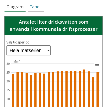
Diagram
Tabell
Antalet liter dricksvatten som
används i kommunala driftsprocesser
Välj tidsperiod
Mm³
30
25
20
15
10