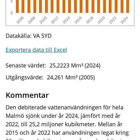
5
0
2010
2020
2008
2018
2006
2016
2014
2024
2012
2022
Datakälla: VA SYD
Exportera data till Excel
Senaste värdet:
25,2223 Mm³ (2024)
Utgångsvärde:
24,261 Mm³ (2005)
Kommentar
Den debiterade vattenanvändningen för hela
Malmö sjönk under år 2024, jämfört med år
2022, till 25,2 miljoner kubikmeter. Mellan år
2015 och år 2022 har användningen legat kring