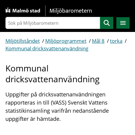
Gå direkt till sidans innehåll
Miljöbarometern
Sök
Miljötillståndet
/
Miljöprogrammet
/
Mål 8
/
torka
/
Kommunal dricksvattenanvändning
Kommunal
dricksvattenanvändning
Uppgifter på dricksvattenanvändningen
rapporteras in till (VASS) Svenskt Vattens
statistikinsamling varifrån nedanstående
uppgifter är hämtade.