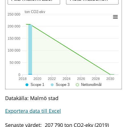
ton CO2-ekv
250 000
200 000
150 000
100 000
50 000
0
2018
2020
2022
2024
2026
2028
2030
Scope 1
Scope 3
Nettonollmål
Datakälla: Malmö stad
Exportera data till Excel
Senaste värdet:
207
790
ton CO2-ekv (2019)