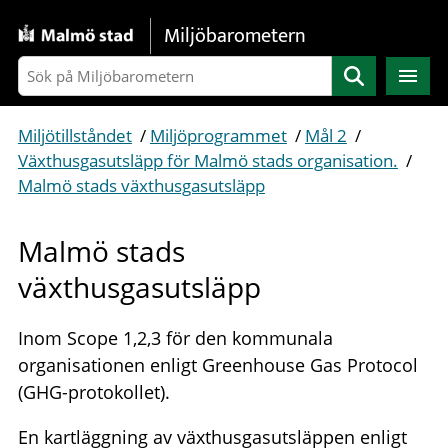
Gå direkt till sidans innehåll
Miljöbarometern
Sök
Miljötillståndet
/
Miljöprogrammet
/
Mål 2
/
Växthusgasutsläpp för Malmö stads organisation.
/
Malmö stads växthusgasutsläpp
Malmö stads
växthusgasutsläpp
Inom Scope 1,2,3 för den kommunala
organisationen enligt Greenhouse Gas Protocol
(GHG-protokollet).
En kartläggning av växthusgasutsläppen enligt