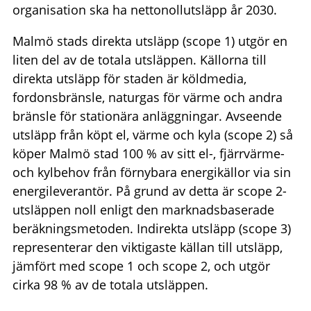
organisation ska ha nettonollutsläpp år 2030.
Malmö stads direkta utsläpp (scope 1) utgör en
liten del av de totala utsläppen. Källorna till
direkta utsläpp för staden är köldmedia,
fordonsbränsle, naturgas för värme och andra
bränsle för stationära anläggningar. Avseende
utsläpp från köpt el, värme och kyla (scope 2) så
köper Malmö stad 100 % av sitt el-, fjärrvärme-
och kylbehov från förnybara energikällor via sin
energileverantör. På grund av detta är scope 2-
utsläppen noll enligt den marknadsbaserade
beräkningsmetoden. Indirekta utsläpp (scope 3)
representerar den viktigaste källan till utsläpp,
jämfört med scope 1 och scope 2, och utgör
cirka 98 % av de totala utsläppen.