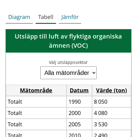
Diagram
Tabell
Jämför
Utsläpp till luft av flyktiga organiska
ämnen (VOC)
Välj utsläppssektor
Mätområde
Datum
Värde (ton)
Totalt
1990
8
050
Totalt
2000
4
080
Totalt
2005
3
530
Totalt
2010
2
490