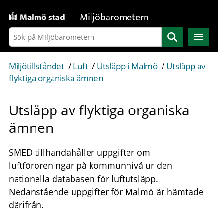
Gå direkt till sidans innehåll
Miljöbarometern
Sök
Miljötillståndet
/
Luft
/
Utsläpp i Malmö
/
Utsläpp av
flyktiga organiska ämnen
Utsläpp av flyktiga organiska
ämnen
SMED tillhandahåller uppgifter om
luftföroreningar på kommunnivå ur den
nationella databasen för luftutsläpp.
Nedanstående uppgifter för Malmö är hämtade
därifrån.