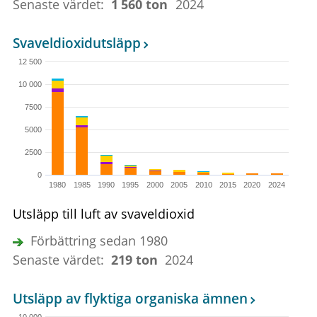
Senaste värdet:
1
560
ton
2024
Svaveldioxidutsläpp
12 500
10 000
7500
5000
2500
0
1980
1985
1990
1995
2000
2005
2010
2015
2020
2024
Utsläpp till luft av svaveldioxid
Förbättring sedan 1980
Senaste värdet:
219 ton
2024
Utsläpp av flyktiga organiska ämnen
10 000