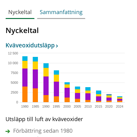
Nyckeltal
Sammanfattning
Nyckeltal
Kväveoxidutsläpp
12 500
10 000
7500
5000
2500
0
1980
1985
1990
1995
2000
2005
2010
2015
2020
2024
Utsläpp till luft av kväveoxider
Förbättring sedan 1980