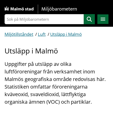
Gå direkt till sidans innehåll
Miljöbarometern
Sök
Miljötillståndet
/
Luft
/
Utsläpp i Malmö
Utsläpp i Malmö
Uppgifter på utsläpp av olika
luftföroreningar från verksamhet inom
Malmös geografiska område redovisas här.
Statistiken omfattar föroreningarna
kväveoxid, svaveldioxid, lättflyktiga
organiska ämnen (VOC) och partiklar.