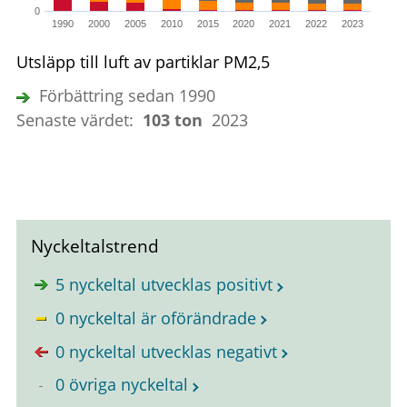
0
1990
2000
2005
2010
2015
2020
2021
2022
2023
Utsläpp till luft av partiklar PM2,5
Förbättring sedan 1990
Senaste värdet:
103 ton
2023
Nyckeltalstrend
5 nyckeltal utvecklas positivt
0 nyckeltal är oförändrade
0 nyckeltal utvecklas negativt
0 övriga nyckeltal