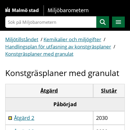
Gå direkt till sidans innehåll
Miljöbarometern
Sök
Miljötillståndet
/
Kemikalier och miljögifter
/
Handlingsplan för utfasning av konstgräsplaner
/
Konstgräsplaner med granulat
Konstgräsplaner med granulat
Åtgärd
Slutår
Påbörjad
Åtgärd 2
2030