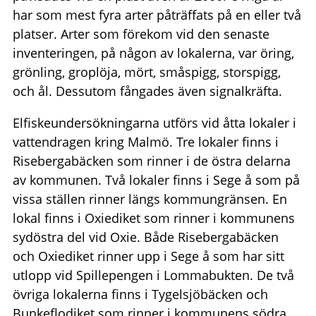
har som mest fyra arter påträffats på en eller två
platser. Arter som förekom vid den senaste
inventeringen, på någon av lokalerna, var öring,
grönling, groplöja, mört, småspigg, storspigg,
och ål. Dessutom fångades även signalkräfta.
Elfiskeundersökningarna utförs vid åtta lokaler i
vattendragen kring Malmö. Tre lokaler finns i
Risebergabäcken som rinner i de östra delarna
av kommunen. Två lokaler finns i Sege å som på
vissa ställen rinner längs kommungränsen. En
lokal finns i Oxiediket som rinner i kommunens
sydöstra del vid Oxie. Både Risebergabäcken
och Oxiediket rinner upp i Sege å som har sitt
utlopp vid Spillepengen i Lommabukten. De två
övriga lokalerna finns i Tygelsjöbäcken och
Bunkeflodiket som rinner i kommunens södra