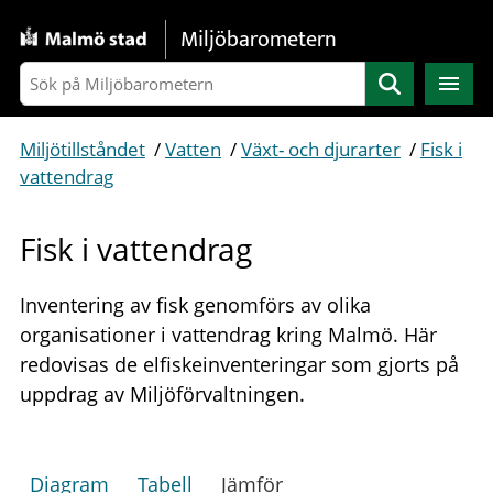
Gå direkt till sidans innehåll
Miljöbarometern
Sök
Miljötillståndet
/
Vatten
/
Växt- och djurarter
/
Fisk i
vattendrag
Fisk i vattendrag
Inventering av fisk genomförs av olika
organisationer i vattendrag kring Malmö. Här
redovisas de elfiskeinventeringar som gjorts på
uppdrag av Miljöförvaltningen.
Diagram
Tabell
Jämför