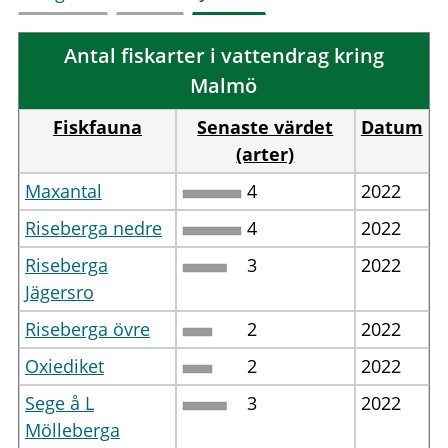
Antal fiskarter i vattendrag kring
Malmö
Fiskfauna
Senaste värdet
Datum
(arter)
Maxantal
4
2022
Riseberga nedre
4
2022
Riseberga
3
2022
Jägersro
Riseberga övre
2
2022
Oxiediket
2
2022
Sege å L
3
2022
Mölleberga