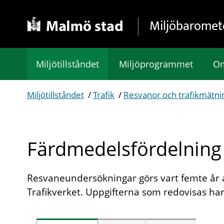
Gå direkt till sidans innehåll
Miljöbaromet
Miljötillståndet
Miljöprogrammet
Om
Miljötillståndet
/
Trafik
/
Resvanor och trafikmätni
Färdmedelsfördelning
Resvaneundersökningar görs vart femte år
Trafikverket. Uppgifterna som redovisas h