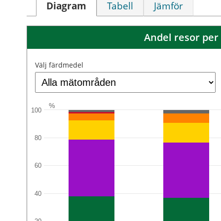
Diagram
Tabell
Jämför
Andel resor per
Välj färdmedel
%
100
80
60
40