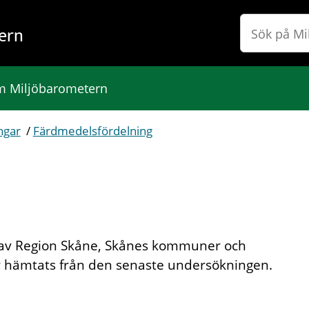
ern
 Miljöbarometern
ngar
/
Färdmedelsfördelning
 av Region Skåne, Skånes kommuner och
ar hämtats från den senaste undersökningen.