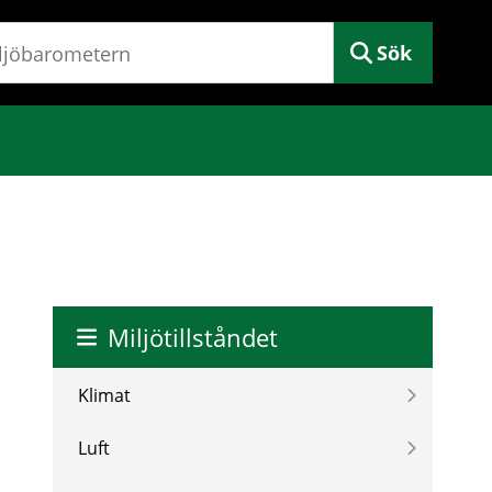
Sök
Miljötillståndet
Klimat
Luft