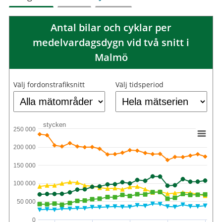
Antal bilar och cyklar per
medelvardagsdygn vid två snitt i
Malmö
Välj fordonstrafiksnitt
Välj tidsperiod
stycken
250 000
200 000
150 000
100 000
50 000
0