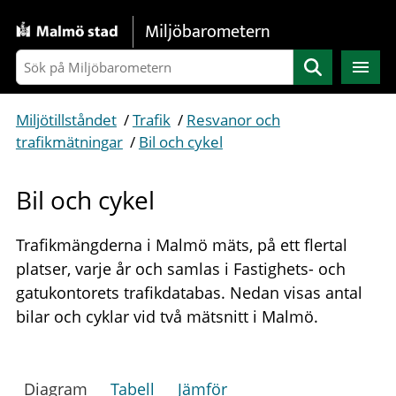
Gå direkt till sidans innehåll
Miljöbarometern
Sök
Miljötillståndet
/
Trafik
/
Resvanor och
trafikmätningar
/
Bil och cykel
Bil och cykel
Trafikmängderna i Malmö mäts, på ett flertal
platser, varje år och samlas i Fastighets- och
gatukontorets trafikdatabas. Nedan visas antal
bilar och cyklar vid två mätsnitt i Malmö.
Diagram
Tabell
Jämför