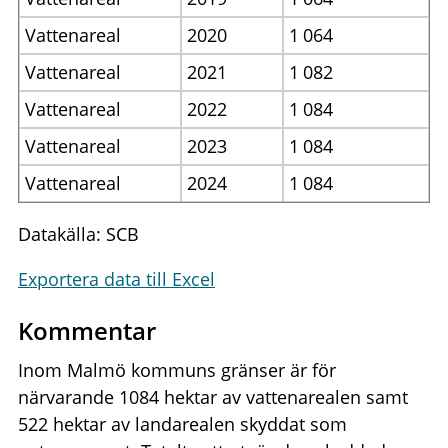
Vattenareal
2020
1
064
Vattenareal
2021
1
082
Vattenareal
2022
1
084
Vattenareal
2023
1
084
Vattenareal
2024
1
084
Datakälla: SCB
Exportera data till Excel
Kommentar
Inom Malmö kommuns gränser är för
närvarande 1084 hektar av vattenarealen samt
522 hektar av landarealen skyddat som