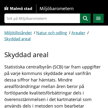
Gå direkt till sidans innehåll
Miljöbarometern
Sök
Miljötillståndet
/
Natur och odling
/
Arealer
/
Skyddad areal
Skyddad areal
Statistiska centralbyrån (SCB) tar fram uppgifter
på varje kommuns skyddade areal varifrån
dessa siffror har hämtats. Mindre
arealförändringar mellan åren beror på
fortlöpande kvalitetsförbättringar dels i
överensstämmelsen i det kartmaterial som
används dels i metoden som bearbetar