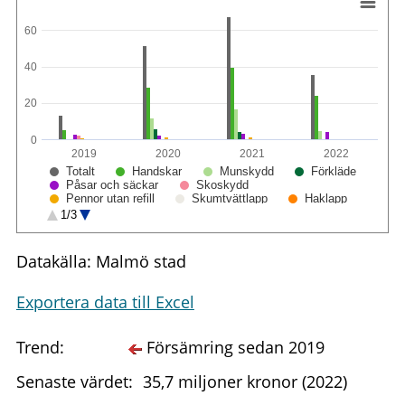
60
40
20
0
2019
2020
2021
2022
Totalt
Handskar
Munskydd
Förkläde
Påsar och säckar
Skoskydd
Pennor utan refill
Skumtvättlapp
Haklapp
Bestick
Glas
Plastfolie
Plastfickor
1/3
Våtservett
Datakälla: Malmö stad
Exportera data till Excel
Trend:
Försämring sedan 2019
Senaste värdet:
35,7 miljoner kronor (2022)