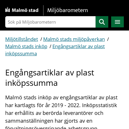
Gå direkt till sidans innehåll
Miljöbarometern
Sök
Miljötillståndet
/
Malmö stads miljöpåverkan
/
Malmö stads inköp
/
Engångsartiklar av plast
inköpssumma
Engångsartiklar av plast
inköpssumma
Malmö stads inköp av engångsartiklar av plast
har kartlagts för år 2019 - 2022. Inköpsstatistik
har erhållits av berörda leverantörer och
sammanställningen har gjorts av en
förvaltningsövergripande arbetsgrupp.