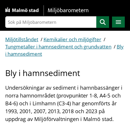
Gå direkt till sidans innehåll
Miljöbarometern
Sök
Miljötillståndet
/
Kemikalier och miljögifter
/
Tungmetaller i hamnsediment och grundvatten
/
Bly
i hamnsediment
Bly i hamnsediment
Undersökningar av sediment i hamnbassänger i
norra hamnområdet (provpunkter 1-8, A4-5 och
B4-6) och i Limhamn (C3-4) har genomförts år
1993, 2001, 2007, 2013, 2018 och 2023 på
uppdrag av Miljöförvaltningen i Malmö stad.