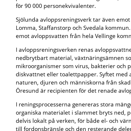
för 90 000 personekvivalenter.
Sjölunda avloppsreningsverk tar även emot 
Lomma, Staffanstorp och Svedala kommun. 
emot avloppsvatten från hela Vellinge kom
I avloppsreningsverken renas avloppsvattnet 
nedbrytbart material, växtnäringsämnen s
mikroorganismer som virus, bakterier och p
diskvattnet eller toalettpapper. Syftet med
naturen, djuren och människorna från skadl
Öresund är recipienten för det renade avlo
I reningsprocesserna genereras stora mäng
organiska materialet i slammet bryts ned, 
delvis lokalt på verken, för både el- och v
till fordonsbränsle och den resterande del