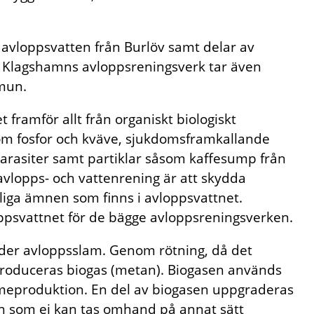
avloppsvatten från Burlöv samt delar av
Klagshamns avloppsreningsverk tar även
mun.
framför allt från organiskt biologiskt
om fosfor och kväve, sjukdomsframkallande
arasiter samt partiklar såsom kaffesump från
 avlopps- och vattenrening är att skydda
iga ämnen som finns i avloppsvattnet.
ppsvattnet för de bägge avloppsreningsverken.
der avloppsslam. Genom rötning, då det
produceras biogas (metan). Biogasen används
ärmeproduktion. En del av biogasen uppgraderas
en som ej kan tas omhand på annat sätt