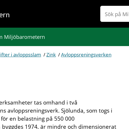
ern
 Miljöbarometern
ifter i avloppsslam
/
Zink
/
Avloppsreningsverken
erksamheter tas omhand i två
s avloppsreningsverk. Sjölunda, som togs i
 för en belastning på 550 000
byggdes 1974, är mindre och dimensionerat