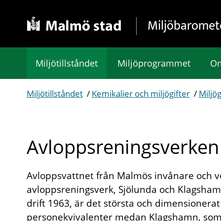
Gå direkt till sidans innehåll
Miljöbaromet
Miljötillståndet
Miljöprogrammet
Om
Miljötillståndet
/
Kemikalier och miljögifter
/
Miljög
Avloppsreningsverken
Avloppsvattnet från Malmös invånare och v
avloppsreningsverk, Sjölunda och Klagshamn
drift 1963, är det största och dimensionerat
personekvivalenter medan Klagshamn, som 