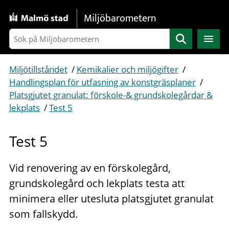
Gå direkt till sidans innehåll
Miljöbarometern
Sök
Miljötillståndet
/
Kemikalier och miljögifter
/
Handlingsplan för utfasning av konstgräsplaner
/
Platsgjutet granulat: förskole-& grundskolegårdar &
lekplats
/
Test 5
Test 5
Vid renovering av en förskolegård,
grundskolegård och lekplats testa att
minimera eller utesluta platsgjutet granulat
som fallskydd.