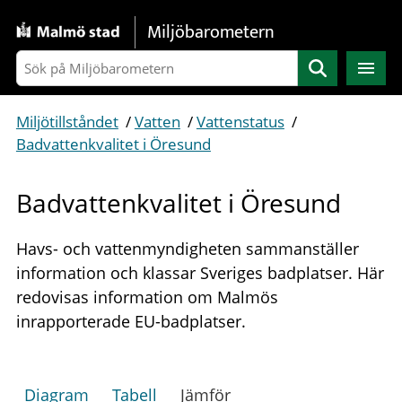
Gå direkt till sidans innehåll
Miljöbarometern
Sök
Miljötillståndet
/
Vatten
/
Vattenstatus
/
Badvattenkvalitet i Öresund
Badvattenkvalitet i Öresund
Havs- och vattenmyndigheten sammanställer
information och klassar Sveriges badplatser. Här
redovisas information om Malmös
inrapporterade EU-badplatser.
Diagram
Tabell
Jämför