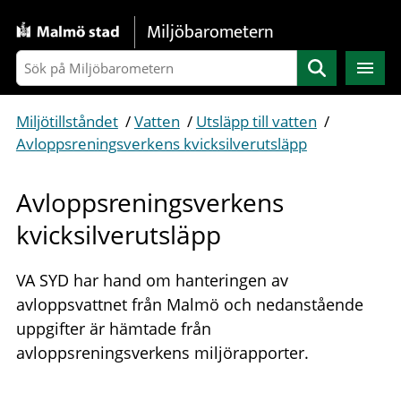
Gå direkt till sidans innehåll
Miljöbarometern
Sök
Miljötillståndet
/
Vatten
/
Utsläpp till vatten
/
Avloppsreningsverkens kvicksilverutsläpp
Avloppsreningsverkens
kvicksilverutsläpp
VA SYD har hand om hanteringen av
avloppsvattnet från Malmö och nedanstående
uppgifter är hämtade från
avloppsreningsverkens miljörapporter.