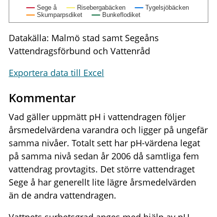
Sege å
Risebergabäcken
Tygelsjöbäcken
Skumparpsdiket
Bunkeflodiket
Datakälla: Malmö stad samt Segeåns
Vattendragsförbund och Vattenråd
Exportera data till Excel
Kommentar
Vad gäller uppmätt pH i vattendragen följer
årsmedelvärdena varandra och ligger på ungefär
samma nivåer. Totalt sett har pH-värdena legat
på samma nivå sedan år 2006 då samtliga fem
vattendrag provtagits. Det större vattendraget
Sege å har generellt lite lägre årsmedelvärden
än de andra vattendragen.
Vattnets surhetsgrad anges med hjälp av pH-