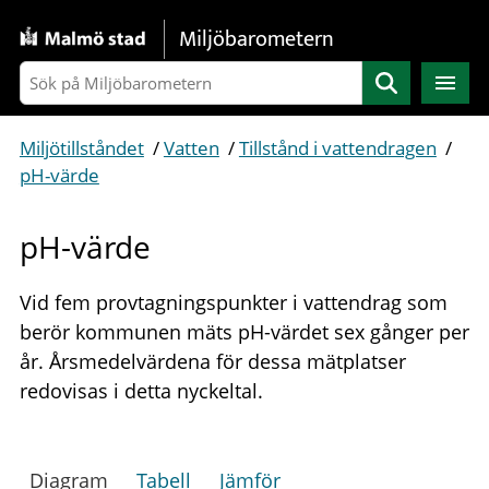
Gå direkt till sidans innehåll
Miljöbarometern
Sök
Miljötillståndet
/
Vatten
/
Tillstånd i vattendragen
/
pH-värde
pH-värde
Vid fem provtagningspunkter i vattendrag som
berör kommunen mäts pH-värdet sex gånger per
år. Årsmedelvärdena för dessa mätplatser
redovisas i detta nyckeltal.
Diagram
Tabell
Jämför