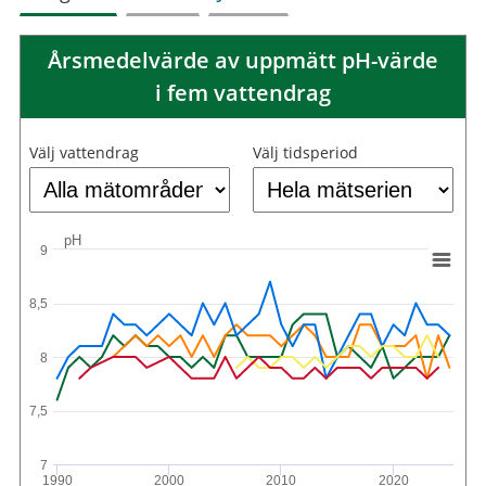
Årsmedelvärde av uppmätt pH-värde
i fem vattendrag
Välj vattendrag
Välj tidsperiod
pH
9
8,5
8
7,5
7
1990
2000
2010
2020