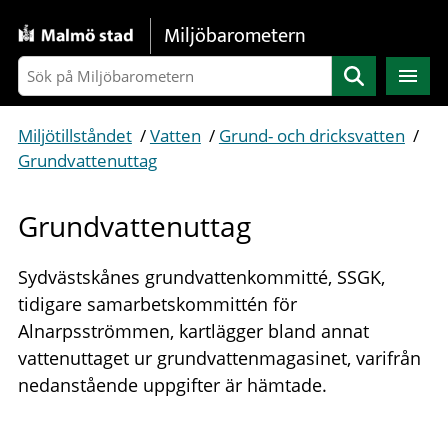
Gå direkt till sidans innehåll
Miljöbarometern
Sök
Miljötillståndet
/
Vatten
/
Grund- och dricksvatten
/
Grundvattenuttag
Grundvattenuttag
Sydvästskånes grundvattenkommitté, SSGK,
tidigare samarbetskommittén för
Alnarpsströmmen, kartlägger bland annat
vattenuttaget ur grundvattenmagasinet, varifrån
nedanstående uppgifter är hämtade.