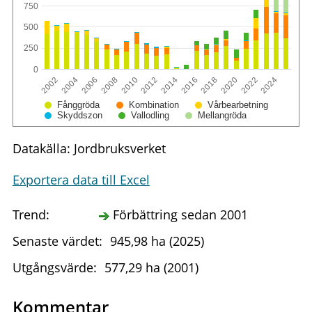
750
500
250
0
2024
2022
2020
2018
2016
2014
2012
2010
2008
2006
2004
2002
Fånggröda
Kombination
Vårbearbetning
Skyddszon
Vallodling
Mellangröda
Datakälla: Jordbruksverket
Exportera data till Excel
Trend:
Förbättring sedan 2001
Senaste värdet:
945,98 ha (2025)
Utgångsvärde:
577,29 ha (2001)
Kommentar