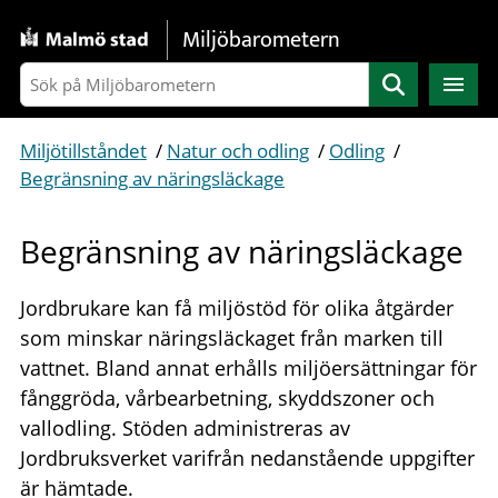
Gå direkt till sidans innehåll
Miljöbarometern
Sök
Miljötillståndet
/
Natur och odling
/
Odling
/
Begränsning av näringsläckage
Begränsning av näringsläckage
Jordbrukare kan få miljöstöd för olika åtgärder
som minskar näringsläckaget från marken till
vattnet. Bland annat erhålls miljöersättningar för
fånggröda, vårbearbetning, skyddszoner och
vallodling. Stöden administreras av
Jordbruksverket varifrån nedanstående uppgifter
är hämtade.