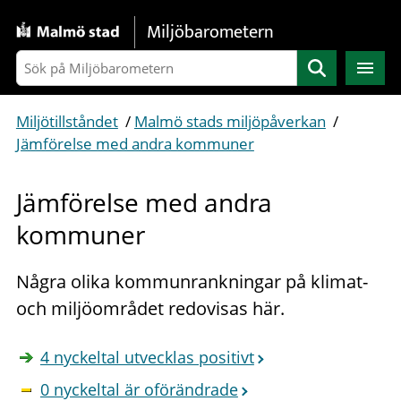
Gå direkt till sidans innehåll
Miljöbarometern
Sök
Miljötillståndet
/
Malmö stads miljöpåverkan
/
Jämförelse med andra kommuner
Jämförelse med andra
kommuner
Några olika kommunrankningar på klimat-
och miljöområdet redovisas här.
4 nyckeltal utvecklas positivt
0 nyckeltal är oförändrade