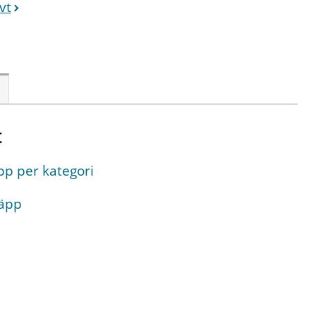
vt
t
p per kategori
läpp