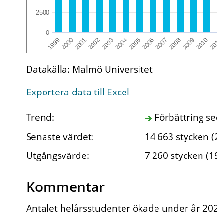
2500
0
1999
2006
2000
2007
2001
2008
2002
2009
2003
2010
2004
20
2005
Datakälla: Malmö Universitet
Exportera data till Excel
Trend:
Förbättring s
Senaste värdet:
14
663
stycken (
Utgångsvärde:
7
260
stycken (1
Kommentar
Antalet helårsstudenter ökade under år 2025