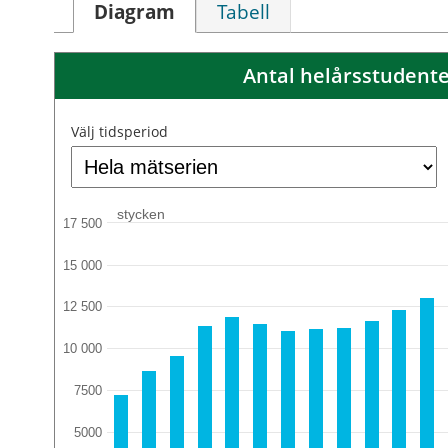
Diagram
Tabell
Antal helårsstudente
Välj tidsperiod
stycken
17 500
15 000
12 500
10 000
7500
5000