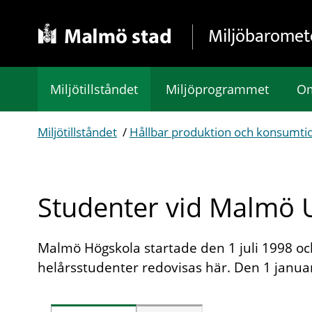
Gå direkt till sidans innehåll
Miljöbaromet
Miljötillståndet
Miljöprogrammet
Om
Miljötillståndet
/
Hållbar produktion och konsumti
Studenter vid Malmö U
Malmö Högskola startade den 1 juli 1998 och 
helårsstudenter redovisas här. Den 1 janua